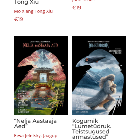
Tong Xiu
€
19
Mo Xiang Tong Xiu
€
19
“Nelja Aastaaja
Kogumik
Aed”
“Lumetüdruk.
Teistsugused
Eeva Jeletsky
,
Jaagup
armastused”