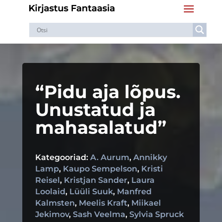
“Pidu aja lõpus.
Unustatud ja
mahasalatud”
Kategooriad:
A. Aurum
,
Annikky
Lamp
,
Kaupo Sempelson
,
Kristi
Reisel
,
Kristjan Sander
,
Laura
Loolaid
,
Lüüli Suuk
,
Manfred
Kalmsten
,
Meelis Kraft
,
Miikael
Jekimov
,
Sash Veelma
,
Sylvia Spruck