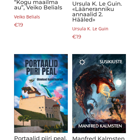
“Kogu maailma
Ursula K. Le Guin.
au”, Veiko Belials
«Lääneranniku
annaalid 2.
Veiko Belials
Hääled»
€
19
Ursula K. Le Guin
€
19
Portaalid piiri peal.
Manfred Kalmsten,