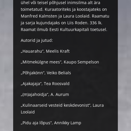
ühel või teisel põhjusel inimsilma alt ära
toimetatud. Kuraatoriteks ja koostajateks on
Manfred Kalmsten ja Laura Loolaid. Raamatu
ja sarja kujundajaks on Liis Roden. 336 lk.
Raamat ilmub Eesti Kultuurkapitali toetusel.
Autorid ja jutud:
„Hauarahu“, Meelis Kraft
„Mitmekülgne mees“, Kaupo Sempelson
„Põhjakönn“, Veiko Belials
„Ajakajaja“, Tea Roosvald
„(m)ajahoidja“, A. Aurum
„Kulinaarseid vesteid keskdevonist“, Laura
Loolaid
„Pidu aja lõpus“, Annikky Lamp