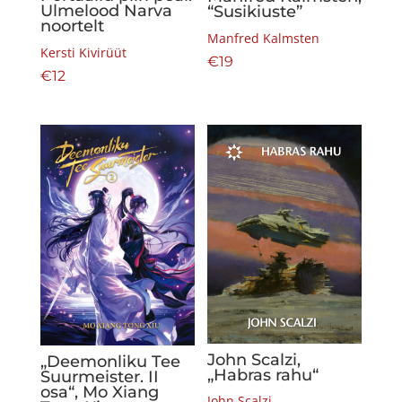
Ulmelood Narva
“Susikiuste”
noortelt
Manfred Kalmsten
Kersti Kivirüüt
€
19
€
12
John Scalzi,
„Deemonliku Tee
„Habras rahu“
Suurmeister. II
osa“, Mo Xiang
John Scalzi