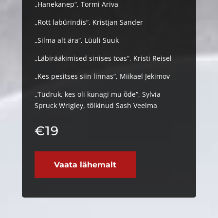
„Hanekanep“, Tormi Ariva
„Rott labürindis“, Kristjan Sander
„Silma alt ära“, Lüüli Suuk
„Läbirääkimised sinises toas“, Kristi Reisel
„Kes pesitses siin linnas“, Miikael Jekimov
„Tüdruk, kes oli kunagi mu õde“, Sylvia
Spruck Wrigley, tõlkinud Sash Veelma
€
19
Vaata lähemalt