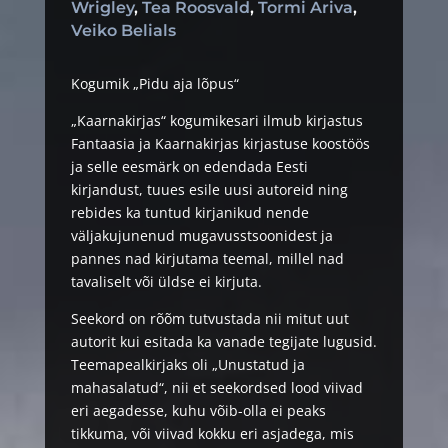
Wrigley
,
Tea Roosvald
,
Tormi Ariva
,
Veiko Belials
Kogumik „Pidu aja lõpus“
„Kaarnakirjas“ kogumikesari ilmub kirjastus
Fantaasia ja Kaarnakirjas kirjastuse koostöös
ja selle eesmärk on edendada Eesti
kirjandust, tuues esile uusi autoreid ning
rebides ka tuntud kirjanikud nende
väljakujunenud mugavusstsoonidest ja
pannes nad kirjutama teemal, millel nad
tavaliselt või üldse ei kirjuta.
Seekord on rõõm tutvustada nii mitut uut
autorit kui esitada ka vanade tegijate lugusid.
Teemapealkirjaks oli „Unustatud ja
mahasalatud“, nii et seekordsed lood viivad
eri aegadesse, kuhu võib-olla ei peaks
tikkuma, või viivad kokku eri asjadega, mis