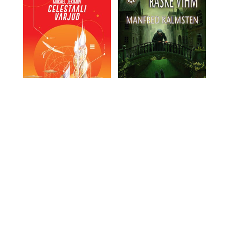
„Raske vihm“
Miikael Jekimov,
Manfred Kalmsten
“Celestaali varjud”
€
14
Miikael Jekimov
€
14